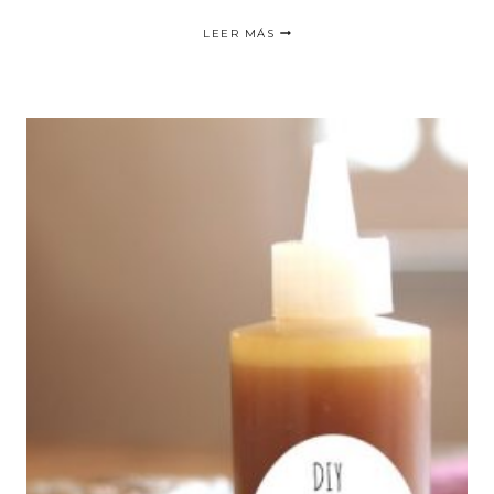
5
LEER MÁS
COSAS
QUE
DEBES
SABER
ANTES
DE
CORTARTE
EL
CABELLO