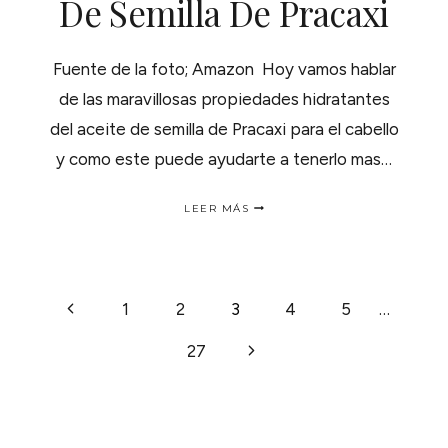
De Semilla De Pracaxi
Fuente de la foto; Amazon Hoy vamos hablar
de las maravillosas propiedades hidratantes
del aceite de semilla de Pracaxi para el cabello
y como este puede ayudarte a tenerlo mas…
PROPIEDADES
LEER MÁS
HIDRATANTES
DEL
ACEITE
DE
SEMILLA
NAVEGACIÓN
Página
1
2
3
4
5
…
DE
PRACAXI
anterior
Siguiente
27
DE
página
PÁGINA