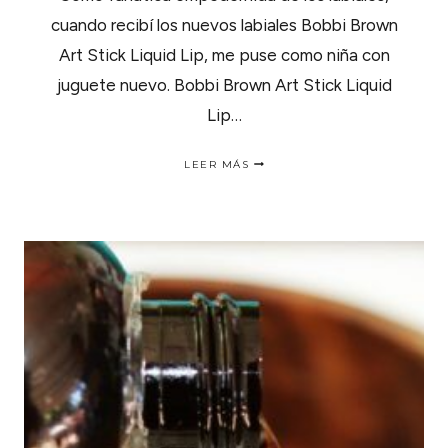
cuando recibí los nuevos labiales Bobbi Brown
Art Stick Liquid Lip, me puse como niña con
juguete nuevo. Bobbi Brown Art Stick Liquid
Lip…
NUEVOS
LEER MÁS
LABIALES
BOBBI
BROWN
ART
STICK
LIQUID
LIP