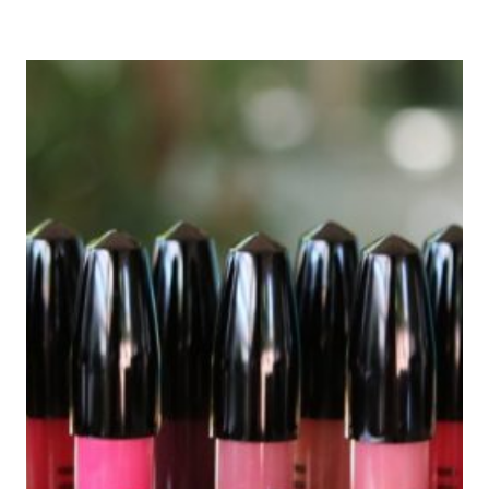
PARA
EL
CABELLO
RESECO-
MIEL
DE
MANUKA