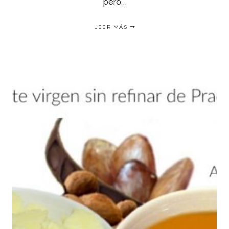
pero…
TRATAMIENTO
LEER MÁS
CAPILAR
DE
JUGO
DE
ZANAHORIA
Y
ALOE
VERA