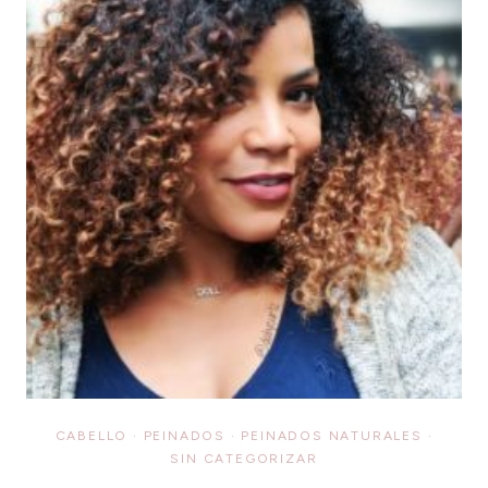
CABELLO
·
PEINADOS
·
PEINADOS NATURALES
·
SIN CATEGORIZAR