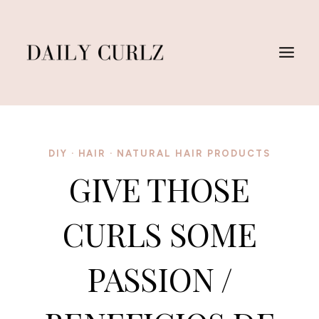
Skip
to
content
DIY
·
HAIR
·
NATURAL HAIR PRODUCTS
GIVE THOSE
CURLS SOME
PASSION /