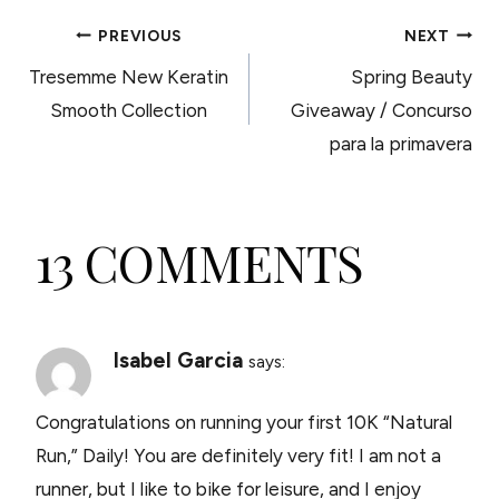
POST
PREVIOUS
NEXT
Tresemme New Keratin
Spring Beauty
NAVIGATION
Smooth Collection
Giveaway / Concurso
para la primavera
13 COMMENTS
Isabel Garcia
says:
Congratulations on running your first 10K “Natural
Run,” Daily! You are definitely very fit! I am not a
runner, but I like to bike for leisure, and I enjoy