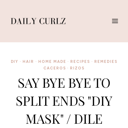
Skip
to
content
DIY
·
HAIR
·
HOME MADE
·
RECIPES
·
REMEDIES
CACEROS
·
RIZOS
SAY BYE BYE TO
SPLIT ENDS "DIY
MASK" / DILE