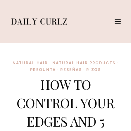
Skip
to
content
NATURAL HAIR
·
NATURAL HAIR PRODUCTS
·
PREGUNTA
·
RESEÑAS
·
RIZOS
HOW TO
CONTROL YOUR
EDGES AND 5