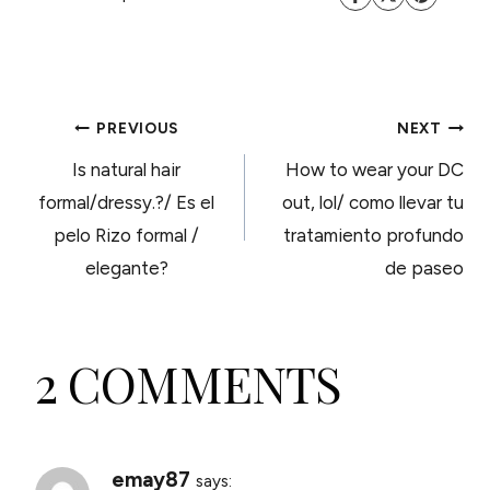
POST
PREVIOUS
NEXT
Is natural hair
How to wear your DC
NAVIGATION
formal/dressy.?/ Es el
out, lol/ como llevar tu
pelo Rizo formal /
tratamiento profundo
elegante?
de paseo
2 COMMENTS
emay87
says: